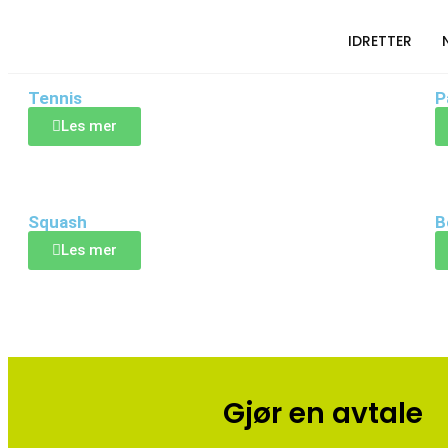
Idretter
IDRETTER
Tennis
P
Les mer
Squash
B
Les mer
Gjør en avtale