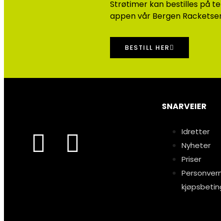
Strøtimer kan bestilles på te
appen vår Bergen Racketsen
BESTILL HER
SNARVEIER
Idretter
Nyheter
Priser
Personvern
kjøpsbetin