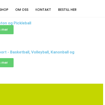
SHOP
OM OSS
КONTAKT
BESTILL HER
ton og Pickleball
s mer
ort - Basketball, Volleyball, Kanonball og
s mer