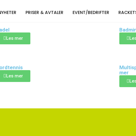
NYHETER
PRISER & AVTALER
EVENT/BEDRIFTER
RACKET
adel
Badmin
Les mer
Le
ordtennis
Multisp
mer
Les mer
Le